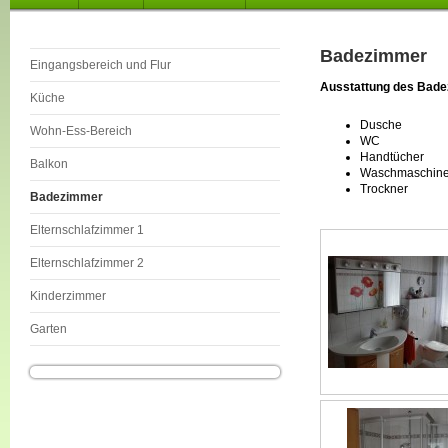
Badezimmer
Eingangsbereich und Flur
Ausstattung des Bad
Küche
Dusche
Wohn-Ess-Bereich
WC
Handtücher
Balkon
Waschmaschin
Trockner
Badezimmer
Elternschlafzimmer 1
Elternschlafzimmer 2
Kinderzimmer
Garten