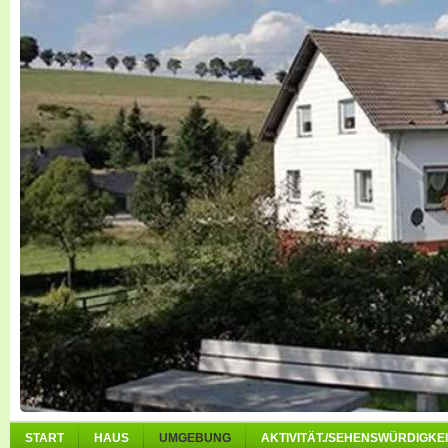
START
HAUS
UMGEBUNG
AKTIVITÄT./SEHENSWÜRDIGKEI